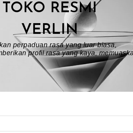
TOKO RESMI
VERLIN
an perpaduan rasa yang luar biasa,
berikan profil rasa yang kaya, memuaskan